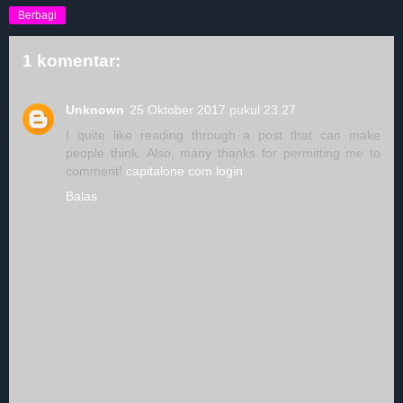
Berbagi
1 komentar:
Unknown
25 Oktober 2017 pukul 23.27
I quite like reading through a post that can make
people think. Also, many thanks for permitting me to
comment!
capitalone com login
Balas