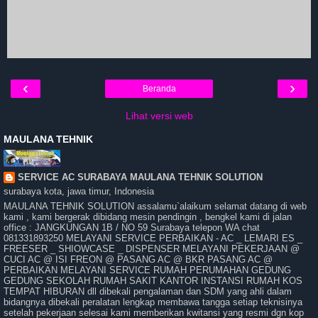
‹
›
Beranda
Lihat versi web
MAULANA TEHNIK
SERVICE AC SURABAYA MAULANA TEHNIK SOLUTION
surabaya kota, jawa timur, Indonesia
MAULANA TEHNIK SOLUTION assalamu`alaikum selamat datang di web
kami , kami bergerak dibidang mesin pendingin , bengkel kami di jalan
office : JANGKUNGAN 1B / NO 59 Surabaya telepon WA chat
081331893250 MELAYANI SERVICE PERBAIKAN - AC _ LEMARI ES _
FREESER _ SHIOWCASE _ DISPENSER MELAYANI PEKERJAAN @
CUCI AC @ ISI FREON @ PASANG AC @ BKR PASANG AC @
PERBAIKAN MELAYANI SERVICE RUMAH PERUMAHAN GEDUNG
GEDUNG SEKOLAH RUMAH SAKIT KANTOR INSTANSI RUMAH KOS
TEMPAT HIBURAN dll dibekali pengalaman dan SDM yang ahli dalam
bidangnya dibekali peralatan lengkap membawa tangga setiap teknisinya
setelah pekerjaan selesai kami memberikan kwitansi yang resmi dgn kop