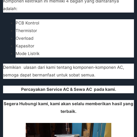
Komponen kelitrikan ini memiliki 4 bagian yang diantaranya
adalah:
PCB Kontrol
Thermistor
Overload
Kapasitor
Mode Listrik
Demikian ulasan dari kami tentang komponen-komponen AC,
semoga dapat bermanfaat untuk sobat semua.
Percayakan
Service AC
&
Sewa AC
pada kami.
Segera Hubungi kami, kami akan selalu memberikan hasil yang
terbaik.