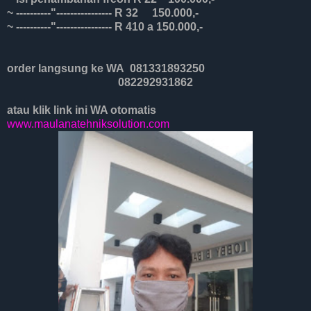
~ ----------"---------------- R 32 150.000,-
~ ----------"---------------- R 410 a 150.000,-
order langsung ke WA 081331893250
082292931862
atau klik link ini WA otomatis
www.maulanatehniksolution.com