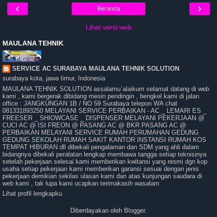
‹
›
Beranda
Lihat versi web
MAULANA TEHNIK
SERVICE AC SURABAYA MAULANA TEHNIK SOLUTION
surabaya kota, jawa timur, Indonesia
MAULANA TEHNIK SOLUTION assalamu`alaikum selamat datang di web
kami , kami bergerak dibidang mesin pendingin , bengkel kami di jalan
office : JANGKUNGAN 1B / NO 59 Surabaya telepon WA chat
081331893250 MELAYANI SERVICE PERBAIKAN - AC _ LEMARI ES _
FREESER _ SHIOWCASE _ DISPENSER MELAYANI PEKERJAAN @
CUCI AC @ ISI FREON @ PASANG AC @ BKR PASANG AC @
PERBAIKAN MELAYANI SERVICE RUMAH PERUMAHAN GEDUNG
GEDUNG SEKOLAH RUMAH SAKIT KANTOR INSTANSI RUMAH KOS
TEMPAT HIBURAN dll dibekali pengalaman dan SDM yang ahli dalam
bidangnya dibekali peralatan lengkap membawa tangga setiap teknisinya
setelah pekerjaan selesai kami memberikan kwitansi yang resmi dgn kop
usaha setiap pekerjaan kami memberikan garansi sesuai dengan jenis
pekerjaan demikian sekilas ulasan kami dan atas kunjungan saudara di
web kami , tak lupa kami ucapkan terimakasih wasalam
Lihat profil lengkapku
Diberdayakan oleh
Blogger
.