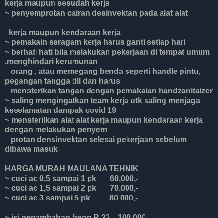
kerja maupun sesudah kerja
~ penyemprotan cairan desinvektan pada alat alat
kerja maupun kendaraan kerja
~ pemakain seragam kerja harus ganti setiap hari
~ berhati hati bila melakukan pekerjaan di tempat umum
,menghindari kerumunan
orang , atau memegang benda seperti handle pintu,
pegangan tangga dll dan harus
mensterikan tangan dengan pemakaian handzanitaizer
~ saling mengingatkan team kerja utk saling menjaga
keselamatan dampak covid 19
~ mensterilkan alat alat kerja maupun kendaraan kerja
dengan melakukan penyem
protan densinvektan selesai pekerjaan sebelum
dibawa masuk
HARGA MURAH MAULANA TEHNIK
~ cuci ac 0,5 sampai 1 pk 60.000,-
~ cuci ac 1,5 sampai 2 pk 70.000,-
~ cuci ac 3 sampai 5 pk 80.000,-
~ isi penambahan freon R 22 100.000,-