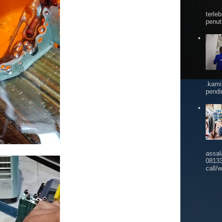
terle
penut
.kami
pendi
assal
08133
call/