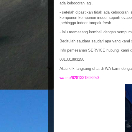
ada kebocoran lagi.
- setelah dipastikan tidak ada kebocoran
komponen komponen indoor seperti evaporator
,sehingga indoor tampak fresh.
- lalu memasang kembali dengan sempurna 
Begitulah saudara saudari apa yang kami
Info pemesanan SERVICE hubungi kami d
081331893250
Atau klik langsung chat di WA kami dengan 
wa.me/6281331893250