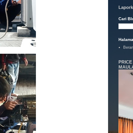
Lapork
Cari Bl
Halam
Bera
PRICE
MAULA