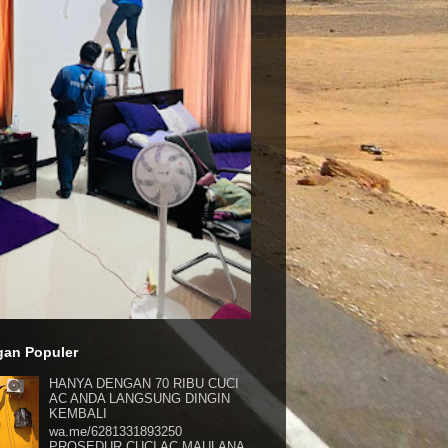
gan Populer
HANYA DENGAN 70 RIBU CUCI
AC ANDA LANGSUNG DINGIN
KEMBALI
wa.me/6281331893250
PROSEDUR CUCI AC MAULANA