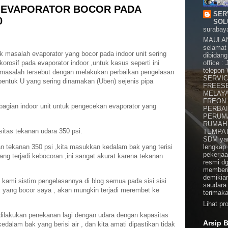
N EVAPORATOR BOCOR PADA
SER
0
SOL
surabaya
MAULAN
selamat 
k masalah evaporator yang bocor pada indoor unit sering
dibidang
korosif pada evaporator indoor ,untuk kasus seperti ini
office 
telepon
 masalah tersebut dengan melakukan perbaikan pengelasan
SERVIC
entuk U yang sering dinamakan (Uben) sejenis pipa
FREESE
MELAYA
FREON 
agian indoor unit untuk pengecekan evaporator yang
PERBAI
PERUM
RUMAH 
itas tekanan udara 350 psi.
TEMPAT 
SDM yang
an tekanan 350 psi ,kita masukkan kedalam bak yang terisi
lengkap
pekerja
yang terjadi kebocoran ,ini sangat akurat karena tekanan
resmi d
memberi
demikia
 kami sistim pengelasannya di blog semua pada sisi sisi
saudara 
tik yang bocor saya , akan mungkin terjadi merembet ke
terimak
Lihat pr
a dilakukan penekanan lagi dengan udara dengan kapasitas
Arsip 
edalam bak yang berisi air , dan kita amati dipastikan tidak