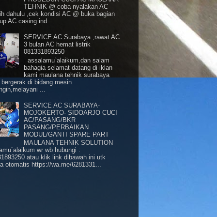
TEHNIK @ coba nyalakan AC
bih dahulu ,cek kondisi AC @ buka bagian
up AC casing ind...
SERVICE AC Surabaya ,rawat AC
3 bulan AC hemat listrik
081331893250
assalamu`alaikum,dan salam
bahagia selamat datang di iklan
kami maulana tehnik surabaya
 bergerak di bidang mesin
ngin,melayani ...
SERVICE AC SURABAYA-
MOJOKERTO- SIDOARJO CUCI
AC/PASANG/BKR
PASANG/PERBAIKAN
MODUL/GANTI SPARE PART
MAULANA TEHNIK SOLUTION
amu`alaikum wr wb hubungi :
1893250 atau klik link dibawah ini utk
wa otomatis https://wa.me/6281331...