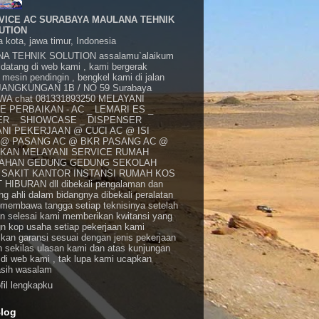
VICE AC SURABAYA MAULANA TEHNIK
UTION
 kota, jawa timur, Indonesia
A TEHNIK SOLUTION assalamu`alaikum
datang di web kami , kami bergerak
 mesin pendingin , bengkel kami di jalan
: JANGKUNGAN 1B / NO 59 Surabaya
 WA chat 081331893250 MELAYANI
E PERBAIKAN - AC _ LEMARI ES _
R _ SHIOWCASE _ DISPENSER
NI PEKERJAAN @ CUCI AC @ ISI
@ PASANG AC @ BKR PASANG AC @
KAN MELAYANI SERVICE RUMAH
AHAN GEDUNG GEDUNG SEKOLAH
SAKIT KANTOR INSTANSI RUMAH KOS
HIBURAN dll dibekali pengalaman dan
 ahli dalam bidangnya dibekali peralatan
 membawa tangga setiap teknisinya setelah
an selesai kami memberikan kwitansi yang
gn kop usaha setiap pekerjaan kami
kan garansi sesuai dengan jenis pekerjaan
n sekilas ulasan kami dan atas kunjungan
di web kami , tak lupa kami ucapkan
asih wasalam
ofil lengkapku
Blog