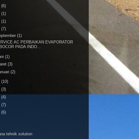
6
(6)
4
(1)
3
(1)
2
(7)
eptember
(1)
RVICE AC PERBAIKAN EVAPORATOR
BOCOR PADA INDO...
uni
(1)
aret
(3)
anuari
(2)
1
(10)
0
(3)
9
(4)
8
(7)
7
(6)
na tehnik solution