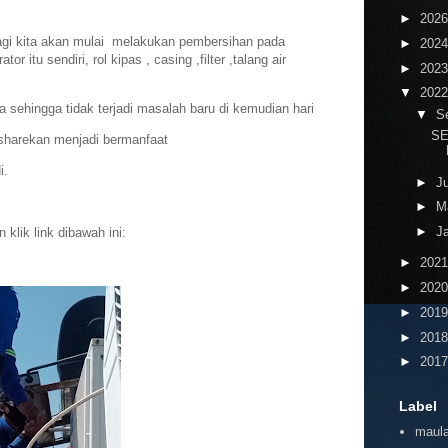
►
202
 lagi kita akan mulai melakukan pembersihan pada
►
202
 itu sendiri, rol kipas , casing ,filter ,talang air
►
202
▼
202
sehingga tidak terjadi masalah baru di kemudian hari
▼
S
SE
 sharekan menjadi bermanfaat
i.
►
J
►
M
►
J
klik link dibawah ini:
►
202
►
202
►
201
►
201
►
201
Label
maula