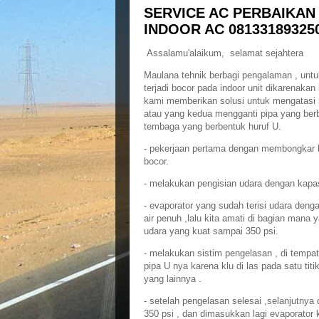
SERVICE AC PERBAIKA
INDOOR AC 08133189325
Assalamu'alaikum, selamat sejahtera
Maulana tehnik berbagi pengalaman , untu
terjadi bocor pada indoor unit dikarenakan 
kami memberikan solusi untuk mengatasi
atau yang kedua mengganti pipa yang berb
tembaga yang berbentuk huruf U.
- pekerjaan pertama dengan membongkar b
bocor.
- melakukan pengisian udara dengan kapas
- evaporator yang sudah terisi udara deng
air penuh ,lalu kita amati di bagian mana 
udara yang kuat sampai 350 psi.
- melakukan sistim pengelasan , di tempat
pipa U nya karena klu di las pada satu ti
yang lainnya .
- setelah pengelasan selesai ,selanjutny
350 psi , dan dimasukkan lagi evaporator k